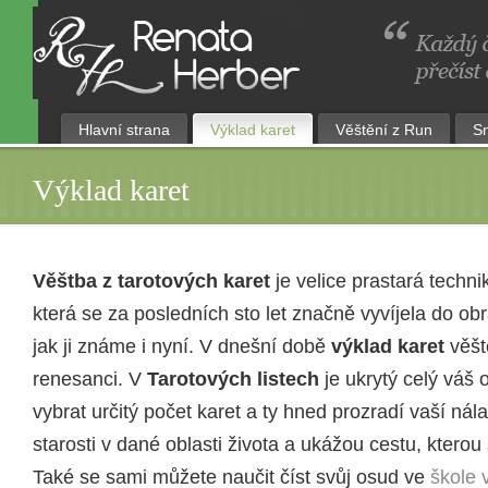
Hlavní strana
Výklad karet
Věštění z Run
S
Výklad karet
Věštba z tarotových karet
je velice prastará techni
která se za posledních sto let značně vyvíjela do ob
jak ji známe i nyní. V dnešní době
výklad karet
věšt
renesanci. V
Tarotových listech
je ukrytý celý váš o
vybrat určitý počet karet a ty hned prozradí vaší nál
starosti v dané oblasti života a ukážou cestu, kterou 
Také se sami můžete naučit číst svůj osud ve
škole 